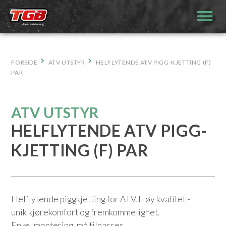
Hopp
til
innhold
FORSIDE
ATV UTSTYR
HELFLYTENDE ATV PIGG-KJETTING (F)
PAR
ATV UTSTYR
HELFLYTENDE ATV PIGG-
KJETTING (F) PAR
Helflytende piggkjetting for ATV. Høy kvalitet -
unik kjørekomfort og fremkommelighet.
Enkel montering, må tilpasses.