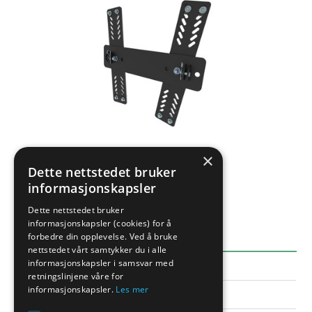
×
Dette nettstedet bruker
informasjonskapsler
Dette nettstedet bruker
EGENSKAPER
informasjonskapsler (cookies) for å
forbedre din opplevelse. Ved å bruke
nettstedet vårt samtykker du i alle
informasjonskapsler i samsvar med
DETALJER
retningslinjene våre for
informasjonskapsler.
Les mer
Varenummer
03.4000