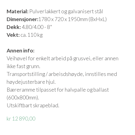
Material:
Pulverlakkert og galvanisert stål
Dimensjoner:
1780 x 720 x 1950mm (BxHxL)
Dekk:
4.80/4.00 - 8"
Vekt:
ca. 110 kg
Annen info:
Veihøvel for enkelt arbeid på grusvei, eller annen
ikke fast grunn.
Transportstilling / arbeisdshøyde, innstilles med
høydejusterbare hjul.
Bæreramme tilpasset for halvpalle og ballast
(600x800mm).
Utskiftbart skrapeblad.
kr 12 890,00