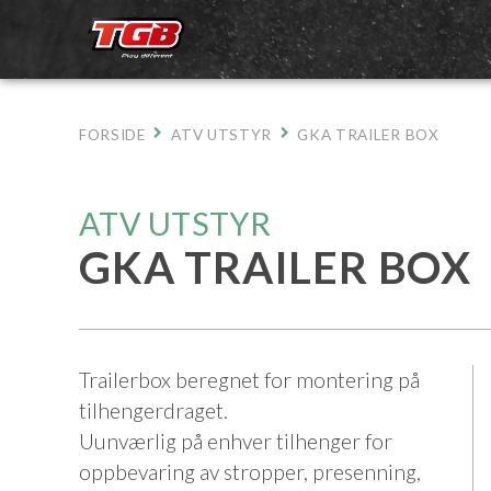
Hopp
til
innhold
FORSIDE
ATV UTSTYR
GKA TRAILER BOX
ATV UTSTYR
GKA TRAILER BOX
Trailerbox beregnet for montering på
tilhengerdraget.
Uunværlig på enhver tilhenger for
oppbevaring av stropper, presenning,