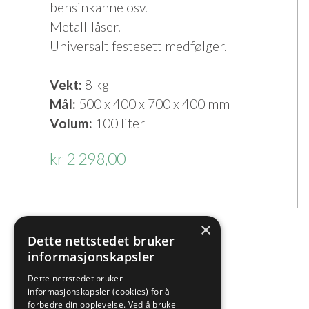
bensinkanne osv.
Metall-låser.
Universalt festesett medfølger.
Vekt:
8 kg
Mål:
500 x 400 x 700 x 400 mm
Volum:
100 liter
kr 2 298,00
×
Dette nettstedet bruker
informasjonskapsler
Dette nettstedet bruker
informasjonskapsler (cookies) for å
forbedre din opplevelse. Ved å bruke