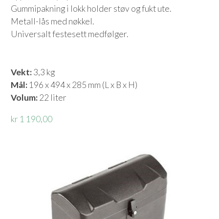
Gummipakning i lokk holder støv og fukt ute.
Metall-lås med nøkkel.
Universalt festesett medfølger.
Vekt:
3,3 kg
Mål:
196 x 494 x 285 mm (L x B x H)
Volum:
22 liter
kr 1 190,00