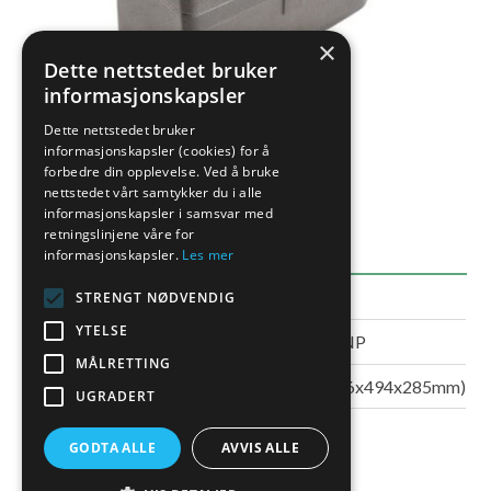
×
Dette nettstedet bruker
informasjonskapsler
Dette nettstedet bruker
informasjonskapsler (cookies) for å
forbedre din opplevelse. Ved å bruke
nettstedet vårt samtykker du i alle
informasjonskapsler i samsvar med
EGENSKAPER
retningslinjene våre for
informasjonskapsler.
Les mer
STRENGT NØDVENDIG
DETALJER
YTELSE
Varenummer
GKA-MNP
MÅLRETTING
Beskrivelse
22ltr (196x494x285mm)
UGRADERT
GODTA ALLE
AVVIS ALLE