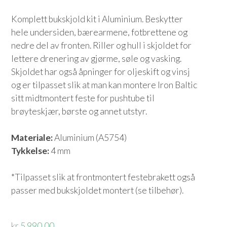
Komplett bukskjold kit i Aluminium. Beskytter
hele undersiden, bærearmene, fotbrettene og
nedre del av fronten. Riller og hull i skjoldet for
lettere drenering av gjørme, søle og vasking.
Skjoldet har også åpninger for oljeskift og vinsj
og er tilpasset slik at man kan montere Iron Baltic
sitt midtmontert feste for pushtube til
brøyteskjær, børste og annet utstyr.
Materiale:
Aluminium (A5754)
Tykkelse:
4 mm
*Tilpasset slik at frontmontert festebrakett også
passer med bukskjoldet montert (se tilbehør).
kr 5 990,00