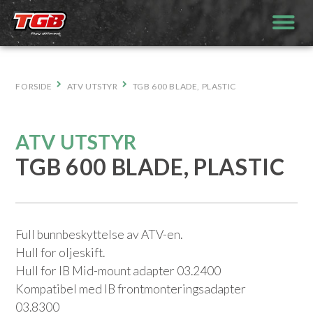
Hopp
til
innhold
FORSIDE
ATV UTSTYR
TGB 600 BLADE, PLASTIC
ATV UTSTYR
TGB 600 BLADE, PLASTIC
Full bunnbeskyttelse av ATV-en.
Hull for oljeskift.
Hull for IB Mid-mount adapter 03.2400
Kompatibel med IB frontmonteringsadapter
03.8300