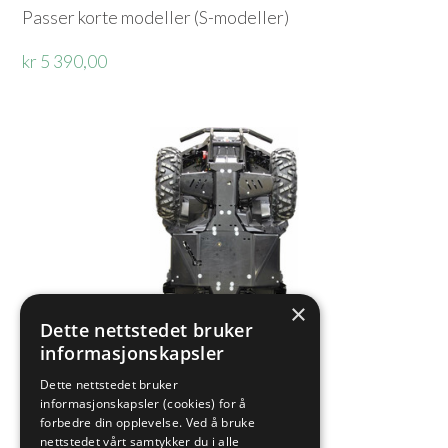
Passer korte modeller (S-modeller)
kr 5 390,00
×
Dette nettstedet bruker
informasjonskapsler
Dette nettstedet bruker
informasjonskapsler (cookies) for å
forbedre din opplevelse. Ved å bruke
nettstedet vårt samtykker du i alle