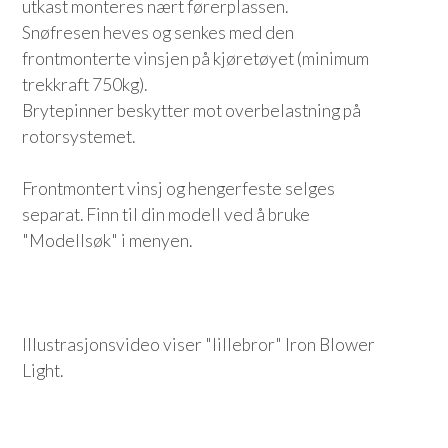
utkast monteres nært førerplassen.
Snøfresen heves og senkes med den
frontmonterte vinsjen på kjøretøyet (minimum
trekkraft 750kg).
Brytepinner beskytter mot overbelastning på
rotorsystemet.
Frontmontert vinsj og hengerfeste selges
separat. Finn til din modell ved å bruke
"Modellsøk" i menyen.
Illustrasjonsvideo viser "lillebror" Iron Blower
Light.