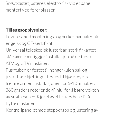
Snøutkastet justeres elektronisk via et panel
montert ved førerplassen.
Tilleggsopplysniger:
Leveres med monterings- og brukermanualer på
engelsk og CE-sertifikat.
Universal teleskopisk justerbar, sterk firkantet
stålramme muliggjør installasjon på de fleste
ATV og UTV maskiner.
Pushtuben er festet til hengerkulen bak og
justerbare kjettinger festes til kjøretøyets
fremre armer. Installasjonen tar 5-10 minutter.
360 graders roterende 4" hjul for å bære vekten
av snøfreseren. Kjøretøyet brukes bare til å
flytte maskinen.
Kontrollpanelet med stoppknapp og justering av