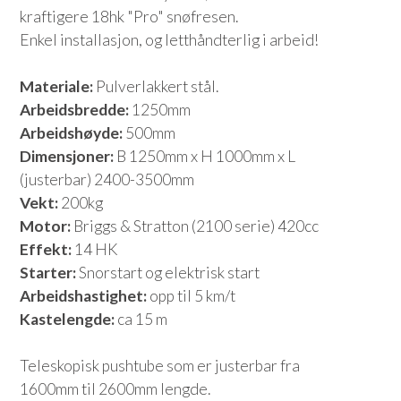
kraftigere 18hk "Pro" snøfresen.
Enkel installasjon, og letthåndterlig i arbeid!
Materiale:
Pulverlakkert stål.
Arbeidsbredde:
1250mm
Arbeidshøyde:
500mm
Dimensjoner:
B 1250mm x H 1000mm x L
(justerbar) 2400-3500mm
Vekt:
200kg
Motor:
Briggs & Stratton (2100 serie) 420cc
Effekt:
14 HK
Starter:
Snorstart og elektrisk start
Arbeidshastighet:
opp til 5 km/t
Kastelengde:
ca 15 m
Teleskopisk pushtube som er justerbar fra
1600mm til 2600mm lengde.