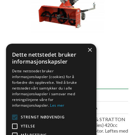
×
Dette nettstedet bruker
informasjonskapsler
Dette nettstedet bruker
EGENSKAPER
informasjonskapsler (cookies) for å
forbedre din opplevelse. Ved å bruke
nettstedet vårt samtykker du i alle
informasjonskapsler i samsvar med
DETALJER
retningslinjene våre for
informasjonskapsler.
Les mer
Varenummer
30.3000A
STRENGT NØDVENDIG
BRIGGS & STRATTON
(2100 series) 420cc
YTELSE
Beskrivelse
14HK motor. Løftes med