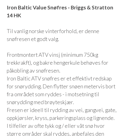
Iron Baltic Value Snøfres - Briggs & Stratton
14 HK
Til vanlig norske vinterforhold, er denne
snøfresen et godt valg.
Frontmontert ATV vinsj (minimum 750kg
trekkrakft), og bakre hengerkule behøves for
påkobling av snøfresen.
Iron Baltic ATV snøfres er et effektivt redskap
for snørydding. Den flytter snøen metervis bort
fra området som ryddes - i motsetning til
snørydding med brøyteskjær.
Fresen er ideell til rydding av vei, gangvei, gate,
oppkjørsler, kryss, parkeringsplass og lignende.
I tilfeller av ofte tykk og / eller våt snø hvor
større områder skal ryddes, anbefales den