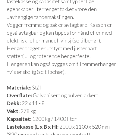
lastekasse og kapasitet samt ypperlige
egenskaper i terrenget takket være den
uavhengige tandemakslingen.
Vegger fremme og bak er avtagbare. Kassen er
også avtagbar og kan tippes for hånd eller med
elektrisk- eller manuell vinsj (se tilbehør).
Hengerdraget er utstyrt med justerbart
støttehjul og roterende hengerfeste.
Hengeren kan også bygges om til tømmerhenger
hvis ønskelig (se tilbehør).
Materiale:
Stål
Overflate:
Galvanisert og pulverlakkert.
Dekk:
22 x 11 - 8
Vekt:
278 kg
Kapasitet:
1200 kg / 1400 liter
Lastekasse (L x B x H):
2000 x 1100 x 520 mm
(820 mm med ekstra karmer montert)