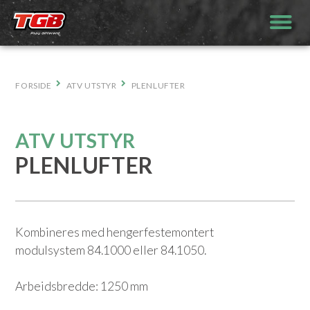
Hopp
til
innhold
FORSIDE
ATV UTSTYR
PLENLUFTER
ATV UTSTYR
PLENLUFTER
Kombineres med hengerfestemontert
modulsystem 84.1000 eller 84.1050.
Arbeidsbredde: 1250 mm