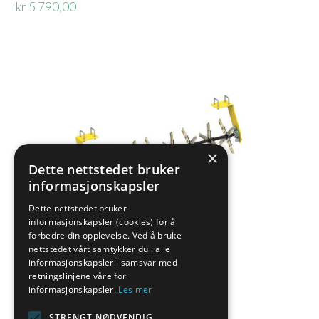
kr 5 790,00
×
Dette nettstedet bruker
informasjonskapsler
Dette nettstedet bruker
informasjonskapsler (cookies) for å
forbedre din opplevelse. Ved å bruke
nettstedet vårt samtykker du i alle
informasjonskapsler i samsvar med
retningslinjene våre for
informasjonskapsler.
Les mer
EGENSKAPER
STRENGT NØDVENDIG