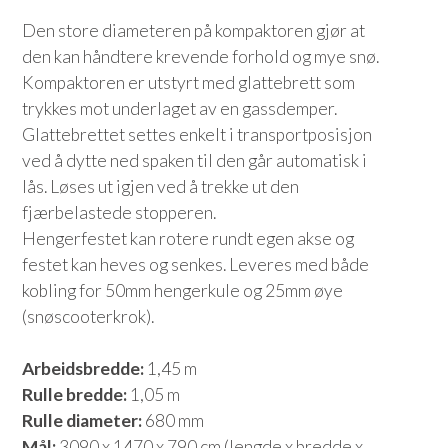
Den store diameteren på kompaktoren gjør at
den kan håndtere krevende forhold og mye snø.
Kompaktoren er utstyrt med glattebrett som
trykkes mot underlaget av en gassdemper.
Glattebrettet settes enkelt i transportposisjon
ved å dytte ned spaken til den går automatisk i
lås. Løses ut igjen ved å trekke ut den
fjærbelastede stopperen.
Hengerfestet kan rotere rundt egen akse og
festet kan heves og senkes. Leveres med både
kobling for 50mm hengerkule og 25mm øye
(snøscooterkrok).
Arbeidsbredde:
1,45 m
Rulle bredde:
1,05 m
Rulle diameter:
680 mm
Mål:
3090 x 1470 x 790 cm (lengde x bredde x