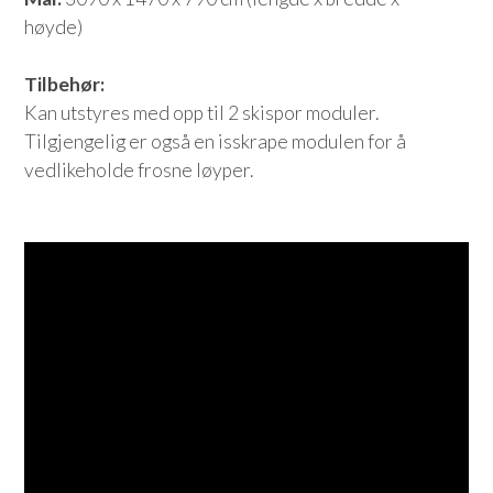
høyde)
Tilbehør:
Kan utstyres med opp til 2 skispor moduler.
Tilgjengelig er også en isskrape modulen for å
vedlikeholde frosne løyper.