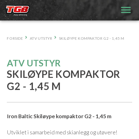
Hopp
til
innhold
FORSIDE
ATV UTSTYR
SKILØYPE KOMPAKTOR G2 - 1,45 M
ATV UTSTYR
SKILØYPE KOMPAKTOR
G2 - 1,45 M
Iron Baltic Skiløype kompaktor G2 - 1,45 m
Utviklet i samarbeid med skianlegg og utøvere!